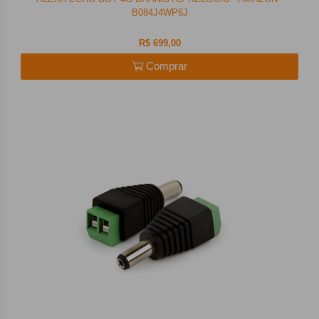
B084J4WP6J
R$ 699,00
Comprar