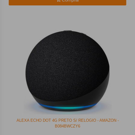
ALEXA ECHO DOT 4G PRETO S/ RELOGIO - AMAZON -
B084BWCZY6