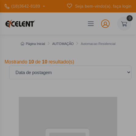
(18)3642-8189
Seja bem-vindo(a), faça login
0
Página Inicial
AUTOMAÇÃO
Automacao Residencial
Mostrando
10
de
10
resultado(s)