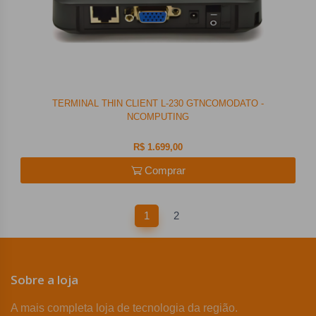
TERMINAL THIN CLIENT L-230 GTNCOMODATO -
NCOMPUTING
R$ 1.699,00
Comprar
1
2
Sobre a loja
A mais completa loja de tecnologia da região.