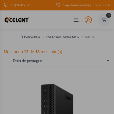
(18)3642-8189
Seja bem-vindo(a), faça login
0
Página Inicial
PCs&Notes / Celular&iPAD
Mini Pc
Mostrando
12
de
13
resultado(s)