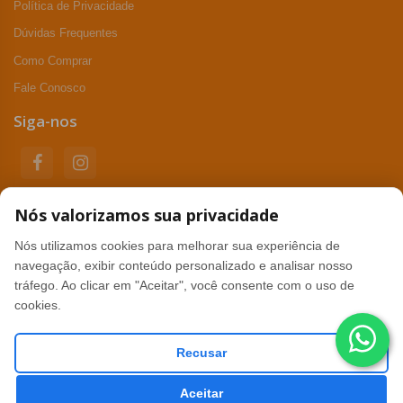
Política de Privacidade
Dúvidas Frequentes
Como Comprar
Fale Conosco
Siga-nos
Nós valorizamos sua privacidade
Formas de pagamento
Nós utilizamos cookies para melhorar sua experiência de
navegação, exibir conteúdo personalizado e analisar nosso
tráfego. Ao clicar em "Aceitar", você consente com o uso de
Segurança
cookies.
Recusar
Excelent Soluções Digitais - CNPJ: 07.682.215/0001-89 ©
Aceitar
Todos os direitos reservados. 2026