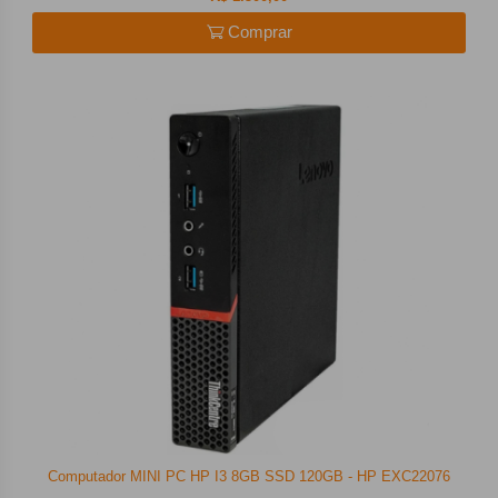
Comprar
Computador MINI PC HP I3 8GB SSD 120GB - HP EXC22076