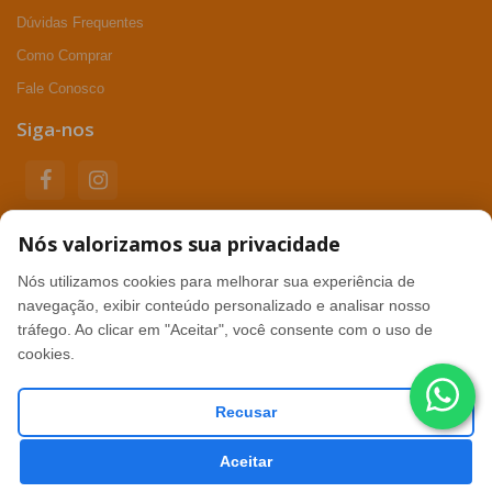
Dúvidas Frequentes
Como Comprar
Fale Conosco
Siga-nos
Nós valorizamos sua privacidade
Formas de pagamento
Nós utilizamos cookies para melhorar sua experiência de
navegação, exibir conteúdo personalizado e analisar nosso
tráfego. Ao clicar em "Aceitar", você consente com o uso de
Segurança
cookies.
Recusar
Excelent Soluções Digitais - CNPJ: 07.682.215/0001-89 ©
Aceitar
Todos os direitos reservados. 2026