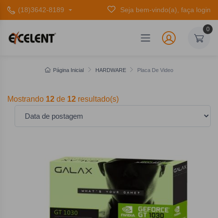
(18)3642-8189
Seja bem-vindo(a), faça login
0
Página Inicial
HARDWARE
Placa De Video
Mostrando
12
de
12
resultado(s)