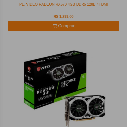
PL. VIDEO RADEON RX570 4GB DDR5 128B 4HDMI
R$ 1.299,00
Comprar