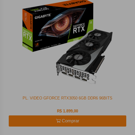
PL. VIDEO GFORCE RTX3050 6GB DDR6 96BITS
R$ 1.899,00
Comprar