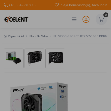
(18)3642-8189
Seja bem-vindo(a), faça login
0
Página Inicial
Placa De Video
PL. VIDEO GFORCE RTX 5050 8GB DDR6