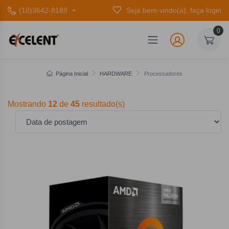
(18)3642-8189
Seja bem-vindo(a), faça login
0
Página Inicial
HARDWARE
Processadores
Mostrando
12
de
45
resultado(s)