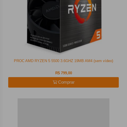
PROC AMD RYZEN 5 5500 3.6GHZ 19MB AM4 (sem vídeo)
R$ 799,00
Comprar