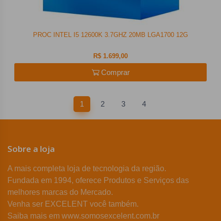
PROC INTEL I5 12600K 3.7GHZ 20MB LGA1700 12G
R$ 1.699,00
Comprar
1
2
3
4
Sobre a loja
A mais completa loja de tecnologia da região.
Fundada em 1994, oferece Produtos e Serviços das
melhores marcas do Mercado.
Venha ser EXCELENT você também.
Saiba mais em www.somosexcelent.com.br